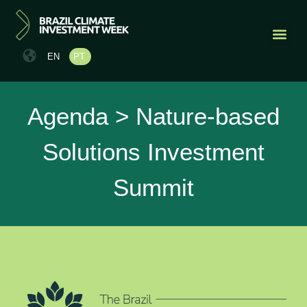
EN
PT
EDIÇÕES 
FALE CO
Agenda > Nature-based
Solutions Investment
Summit