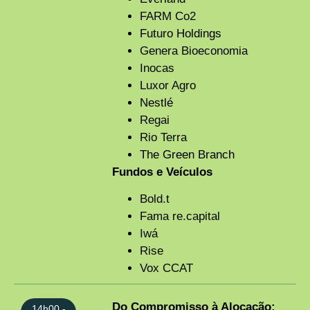
FARM Co2
Futuro Holdings
Genera Bioeconomia
Inocas
Luxor Agro
Nestlé
Regai
Rio Terra
The Green Branch
Fundos e Veículos
Bold.t
Fama re.capital
Iwá
Rise
Vox CCAT
Do Compromisso à Alocação:
14h00 -